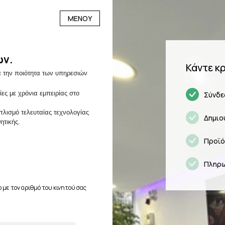
ΜΕΝΟΥ
ων.
Κάντε κ
α την ποιότητα των υπηρεσιών
ες με χρόνια εμπειρίας στο
Σύνδε
πλισμό τελευταίας τεχνολογίας
Δημιο
ητικής.
Προϊό
Πληρ
 με τον αριθμό του κινητού σας