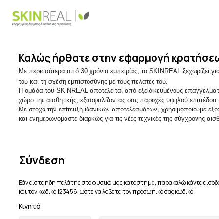
Καλώς ήρθατε στην εφαρμογή κρατήσε
Με περισσότερα από 30 χρόνια εμπειρίας, το SKINREAL ξεχωρίζει γι
του και τη σχέση εμπιστοσύνης με τους πελάτες του.
Η ομάδα του SKINREAL αποτελείται από εξειδικευμένους επαγγελματί
χώρο της αισθητικής, εξασφαλίζοντας σας παροχές υψηλού επιπέδου.
Με στόχο την επίτευξη ιδανικών αποτελεσμάτων, χρησιμοποιούμε εξο
και ενημερωνόμαστε διαρκώς για τις νέες τεχνικές της σύγχρονης αισθ
Σύνδεση
Εάν είστε ήδη πελάτης στο φυσικό μας κατάστημα, παρακαλώ κάντε είσοδο
και τον κωδικό 123456, ώστε να λάβετε τον προσωπικό σας κωδικό.
Κινητό