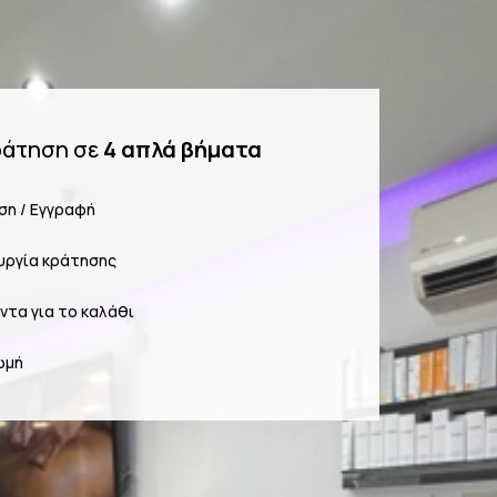
ράτηση σε
4 απλά βήματα
ση / Εγγραφή
υργία κράτησης
ντα για το καλάθι
ωμή